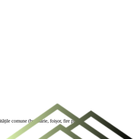
tățile comune (bucătărie, foișor, fire pit).